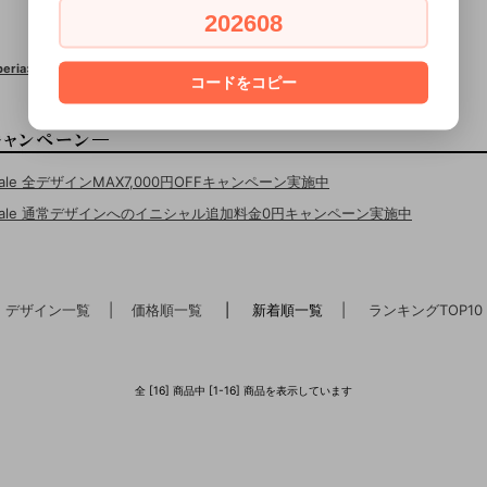
202608
Xperia×スワロフスキー
コードをコピー
Sale 全デザインMAX7,000円OFFキャンペーン実施中
erSale 通常デザインへのイニシャル追加料金0円キャンペーン実施中
デザイン一覧
| 価格順一覧
| 新着順一覧
| ランキングTOP10
全 [16] 商品中 [1-16] 商品を表示しています