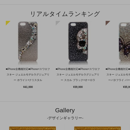
リアルタイムランキング
■iPhone全機種対応■iPhone×スワロフ
■iPhone全機種対応■iPhone×スワロフ
■iPhone全機種対応■
スキー ジュエルモデルラグジュアリ
スキー ジュエルモデルラグジュアリ
スキー ジュエルモ
ー ホワイト×クリスタル
ー スカル ブラック×オーロラ
ーバタフライ パ
¥41,000
¥39,000
¥35,0
Gallery
-デザインギャラリー-