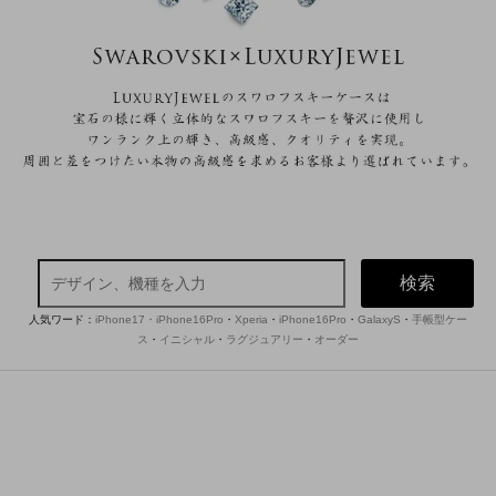
検索
人気ワード：
iPhone17・iPhone16Pro
・
Xperia
・
iPhone16Pro
・
GalaxyS
・
手帳型ケー
ス
・
イニシャル
・
ラグジュアリー
・
オーダー