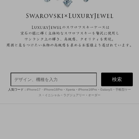
検索
人気ワード：
iPhone17・iPhone16Pro
・
Xperia
・
iPhone16Pro
・
GalaxyS
・
手帳型ケー
ス
・
イニシャル
・
ラグジュアリー
・
オーダー