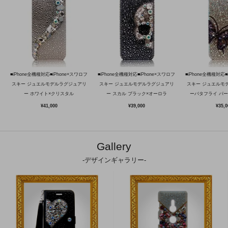
■iPhone全機種対応■iPhone×スワロフ
■iPhone全機種対応■iPhone×スワロフ
■iPhone全機種対応■
スキー ジュエルモデルラグジュアリ
スキー ジュエルモデルラグジュアリ
スキー ジュエルモ
ー ホワイト×クリスタル
ー スカル ブラック×オーロラ
ーバタフライ パ
¥41,000
¥39,000
¥35,0
Gallery
-デザインギャラリー-