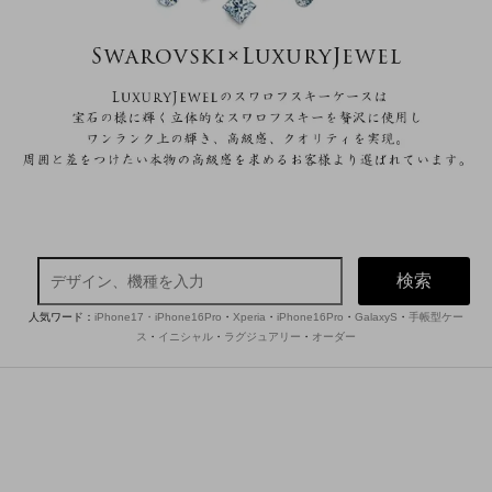
検索
人気ワード：
iPhone17・iPhone16Pro
・
Xperia
・
iPhone16Pro
・
GalaxyS
・
手帳型ケー
ス
・
イニシャル
・
ラグジュアリー
・
オーダー