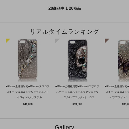
20
1
20
商品中
-
商品
リアルタイムランキング
■iPhone全機種対応■iPhone×スワロフ
■iPhone全機種対応■iPhone×スワロフ
■iPhone全機種対応■
スキー ジュエルモデルラグジュアリ
スキー ジュエルモデルラグジュアリ
スキー ジュエルモ
ー ホワイト×クリスタル
ー スカル ブラック×オーロラ
ーバタフライ パ
¥41,000
¥39,000
¥35,0
Gallery