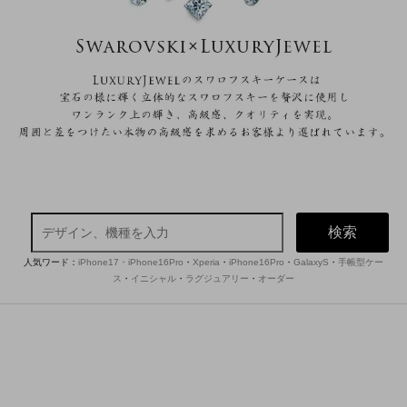
検索
人気ワード：
iPhone17・iPhone16Pro
・
Xperia
・
iPhone16Pro
・
GalaxyS
・
手帳型ケー
ス
・
イニシャル
・
ラグジュアリー
・
オーダー