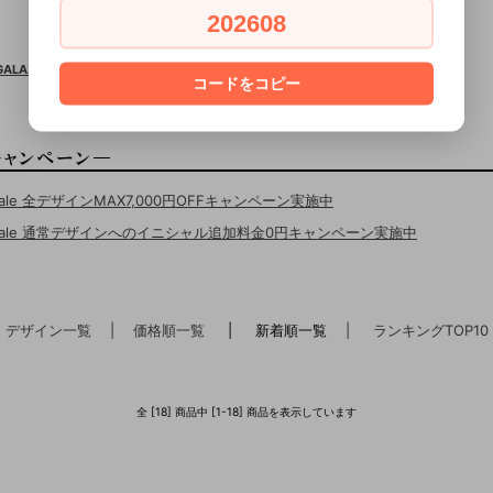
202608
■GALAXY全機種対応
コードをコピー
Sale 全デザインMAX7,000円OFFキャンペーン実施中
erSale 通常デザインへのイニシャル追加料金0円キャンペーン実施中
デザイン一覧
| 価格順一覧
| 新着順一覧
| ランキングTOP10
全 [18] 商品中 [1-18] 商品を表示しています