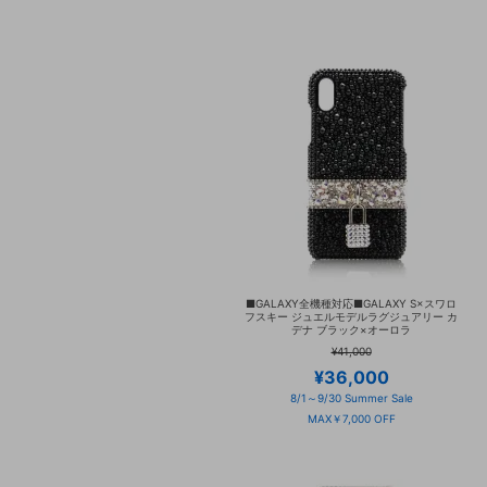
■GALAXY全機種対応■GALAXY S×スワロ
フスキー ジュエルモデルラグジュアリー カ
デナ ブラック×オーロラ
¥41,000
¥36,000
8/1～9/30 Summer Sale
MAX￥7,000 OFF