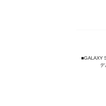
■GALAX
デ