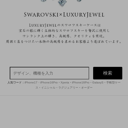
検索
人気ワード：
iPhone17・iPhone16Pro
・
Xperia
・
iPhone16Pro
・
GalaxyS
・
手帳型ケー
ス
・
イニシャル
・
ラグジュアリー
・
オーダー