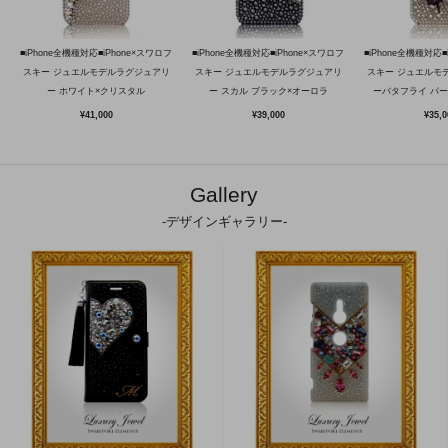
■iPhone全機種対応■iPhone×スワロフ
■iPhone全機種対応■iPhone×スワロフ
■iPhone全機種対応■
スキー ジュエルモデルラグジュアリ
スキー ジュエルモデルラグジュアリ
スキー ジュエルモ
ー ホワイト×クリスタル
ー スカル ブラック×オーロラ
ーバタフライ パ
¥41,000
¥39,000
¥35,0
Gallery
-デザインギャラリー-