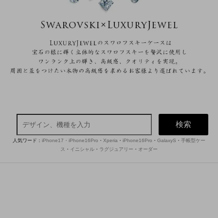
検索
人気ワード：
iPhone17・iPhone16Pro
・
Xperia
・
iPhone16Pro
・
GalaxyS
・
手帳型ケー
ス
・
イニシャル
・
ラグジュアリー
・
オーダー