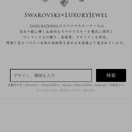
検索
人気ワード：
iPhone17・iPhone16Pro
・
Xperia
・
iPhone16Pro
・
GalaxyS
・
手帳型ケー
ス
・
イニシャル
・
ラグジュアリー
・
オーダー