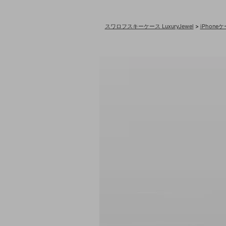
スワロフスキーケース LuxuryJewel
>
iPhon