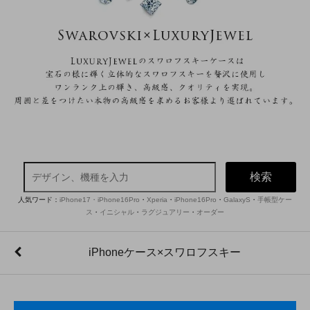
検索
人気ワード：
iPhone17・iPhone16Pro
・
Xperia
・
iPhone16Pro
・
GalaxyS
・
手帳型ケー
ス
・
イニシャル
・
ラグジュアリー
・
オーダー
iPhoneケース×スワロフスキー