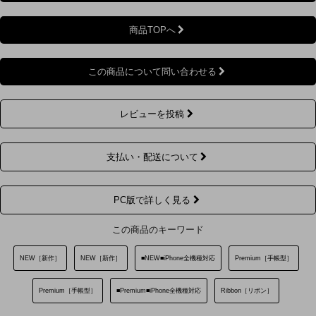
商品TOPへ
この商品について問い合わせる
レビューを投稿
支払い・配送について
PC版で詳しく見る
この商品のキーワード
NEW［新作］
NEW［新作］
■NEW■iPhone全機種対応
Premium［手帳型］
Premium［手帳型］
■Premium■iPhone全機種対応
Ribbon［リボン］