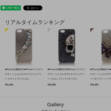
リアルタイムランキング
■iPhone全機種対応■iPhone×スワロフ
■iPhone全機種対応■iPhone×スワロフ
■iPhone全機種対応■
スキー ジュエルモデルラグジュアリ
スキー ジュエルモデルラグジュアリ
スキー ジュエルモ
ー ホワイト×クリスタル
ー スカル ブラック×オーロラ
ーバタフライ パープ
¥41,000
¥39,000
¥35,000
Gallery