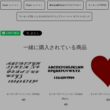
Heart［ハート］
Heart［ハート］
■Heart■iPhone×スワロフスキー
ランキングTOP10
ランキング2位 ジュエルモデルラグジュアリー ハート ホワイト×ピンク
一緒に購入されている商品
セミオーダーイニシャル［Script］
セミオーダーイニシャル［Cooper
セミオーダーイニ
Black］
0円
0円
0円