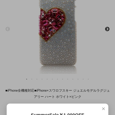
■iPhone全機種対応■iPhone×スワロフスキー ジュエルモデルラグジュ
アリー ハート ホワイト×ピンク
8/1～9/30 SummerSaleMAX￥7,000OFF
×
¥37,000
¥42,000 →
(税込)
SummerSale￥1,000OFF