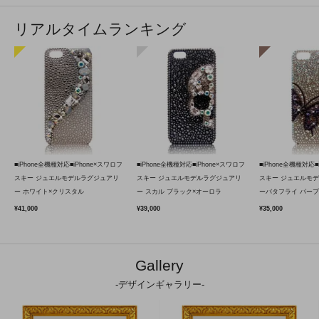
リアルタイムランキング
■iPhone全機種対応■iPhone×スワロフ
■iPhone全機種対応■iPhone×スワロフ
■iPhone全機種対応■
スキー ジュエルモデルラグジュアリ
スキー ジュエルモデルラグジュアリ
スキー ジュエルモ
ー ホワイト×クリスタル
ー スカル ブラック×オーロラ
ーバタフライ パープ
¥41,000
¥39,000
¥35,000
Gallery
-デザインギャラリー-