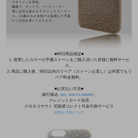
■90日商品保証■
１.使用したカラーの予備ストーンをご購入頂いた皆様に無料サービ
ス。
２.商品ご購入後、90日以内のリペア（ストーンお直し）は何度でもリ
ペア料金無料。
■お支払い方法■
銀行振込
［8/1～9/30￥1,000OFF］
クレジットカード決済
クロネコヤマト 宅急便コレクト代金引換サービス
お支払い方法について