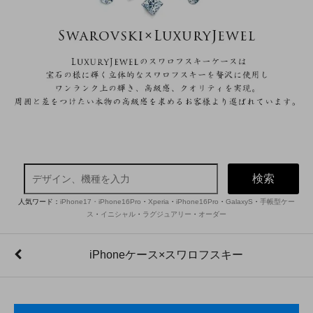
検索
人気ワード：
iPhone17・iPhone16Pro
・
Xperia
・
iPhone16Pro
・
GalaxyS
・
手帳型ケー
ス
・
イニシャル
・
ラグジュアリー
・
オーダー
iPhoneケース×スワロフスキー