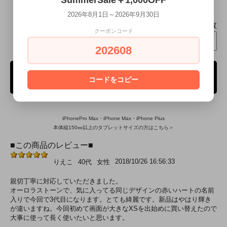
本日ご注文頂くと
8月18日(火)～8月19日(水)
にお届け致します
2026年8月1日～2026年9月30日
個数
クーポンコード
202608
ご購入手続き
コードをコピー
iPhonePro Max・iPhone Max・iPhone Plus
本体縦150㎜以上のタブレットサイズの方はこちら＞
■この商品のレビュー■
2018/10/26 16:56:33
りえこ
40代
女性
親切丁寧に対応していただきました。
オーロラストーンで、気に入ってる同じデザインの赤いハートの名前
入りで今回で3代目になります。とても綺麗です。新品はやはり輝き
が違いますね。今回初めて画面が大きなXSを出始めに買い替えたので
大事に使って長く使いたいと思います。