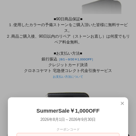
■90日商品保証■
１.使用したカラーの予備ストーンをご購入頂いた皆様に無料サービ
ス。
２.商品ご購入後、90日以内のリペア（ストーンお直し）は何度でもリ
ペア料金無料。
■お支払い方法■
銀行振込
［8/1～9/30￥1,000OFF］
クレジットカード決済
クロネコヤマト 宅急便コレクト代金引換サービス
お支払い方法について
×
SummerSale￥1,000OFF
2026年8月1日～2026年9月30日
クーポンコード