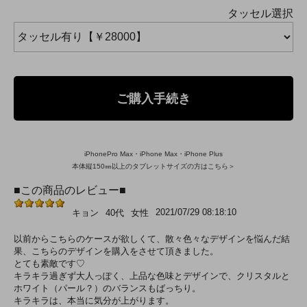
タッセル選択
ご購入手続き
iPhonePro Max・iPhone Max・iPhone Plus
本体縦150㎜以上のタブレットサイズの方はこちら＞
■この商品のレビュー■
2021/07/29 08:18:10
キョン
40代
女性
以前からこちらのケースが欲しくて、散々色々なデザインを悩んだ結
果、こちらのデザインを購入をさせて頂きました。
とても素敵です♡
キラキラ過ぎず大人っぽく、上品な色味とデザインで、クリスタルと
ホワイト（パール？）のバランスもばっちり。
キラキラは、本当に気分が上がります。