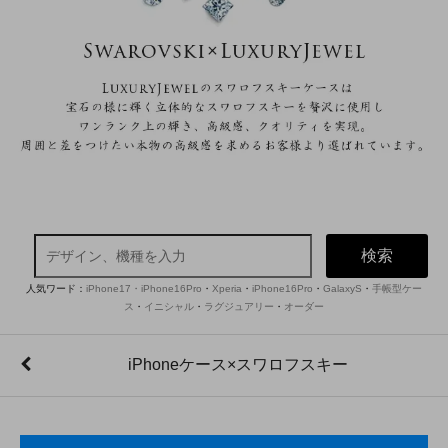
検索
人気ワード：
iPhone17・iPhone16Pro
・
Xperia
・
iPhone16Pro
・
GalaxyS
・
手帳型ケー
ス
・
イニシャル
・
ラグジュアリー
・
オーダー
iPhoneケース×スワロフスキー