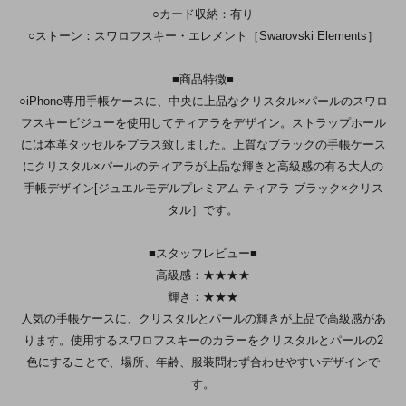
○カード収納：有り
○ストーン：スワロフスキー・エレメント［Swarovski Elements］
■商品特徴■
○iPhone専用手帳ケースに、中央に上品なクリスタル×パールのスワロ
フスキービジューを使用してティアラをデザイン。ストラップホール
には本革タッセルをプラス致しました。上質なブラックの手帳ケース
にクリスタル×パールのティアラが上品な輝きと高級感の有る大人の
手帳デザイン[ジュエルモデルプレミアム ティアラ ブラック×クリス
タル］です。
■スタッフレビュー■
高級感：★★★★
輝き：★★★
人気の手帳ケースに、クリスタルとパールの輝きが上品で高級感があ
ります。使用するスワロフスキーのカラーをクリスタルとパールの2
色にすることで、場所、年齢、服装問わず合わせやすいデザインで
す。