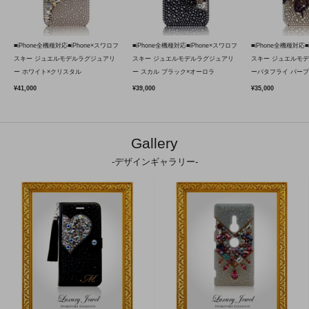
■iPhone全機種対応■iPhone×スワロフ
■iPhone全機種対応■iPhone×スワロフ
■iPhone全機種対応■
スキー ジュエルモデルラグジュアリ
スキー ジュエルモデルラグジュアリ
スキー ジュエルモ
ー ホワイト×クリスタル
ー スカル ブラック×オーロラ
ーバタフライ パープ
¥41,000
¥39,000
¥35,000
Gallery
-デザインギャラリー-