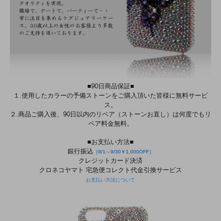
■90日商品保証■
１.使用したカラーの予備ストーンをご購入頂いた皆様に無料サービ
ス。
２.商品ご購入後、90日以内のリペア（ストーンお直し）は何度でもリ
ペア料金無料。
■お支払い方法■
銀行振込
［8/1～9/30￥1,000OFF］
クレジットカード決済
クロネコヤマト 宅急便コレクト代金引換サービス
お支払い方法について