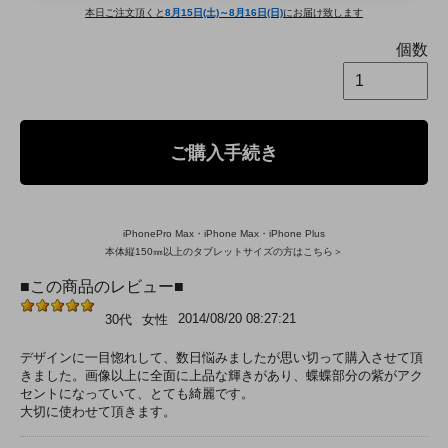
本日ご注文頂くと
8月15日(土)～8月16日(日)
にお届け致します
個数
ご購入手続き
iPhonePro Max・iPhone Max・iPhone Plus
本体縦150㎜以上のタブレットサイズの方はこちら＞
■この商品のレビュー■
2014/08/20 08:27:21
30代
女性
デザインに一目惚れして、数日悩みましたが思い切って購入させて頂
きました。画像以上に全面に上品な輝きがあり、蝶蝶部分の紫がアク
セントになっていて、とても綺麗です。
大切に使わせて頂きます。