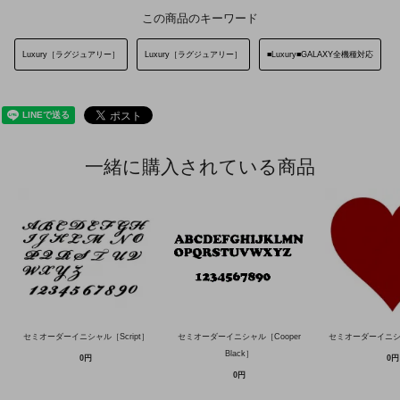
この商品のキーワード
Luxury［ラグジュアリー］
Luxury［ラグジュアリー］
■Luxury■GALAXY全機種対応
一緒に購入されている商品
セミオーダーイニシャル［Script］
セミオーダーイニシャル［Cooper
セミオーダーイニ
Black］
0円
0円
0円