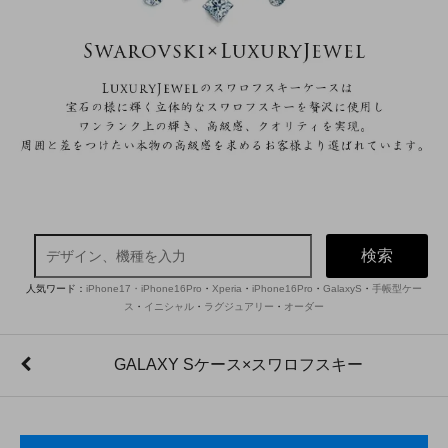
検索
人気ワード：
iPhone17・iPhone16Pro
・
Xperia
・
iPhone16Pro
・
GalaxyS
・
手帳型ケー
ス
・
イニシャル
・
ラグジュアリー
・
オーダー
GALAXY Sケース×スワロフスキー