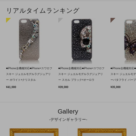
リアルタイムランキング
■iPhone全機種対応■iPhone×スワロフ
■iPhone全機種対応■iPhone×スワロフ
■iPhone全機種対応■
スキー ジュエルモデルラグジュアリ
スキー ジュエルモデルラグジュアリ
スキー ジュエルモ
ー ホワイト×クリスタル
ー スカル ブラック×オーロラ
ーバタフライ パープ
¥41,000
¥39,000
¥35,000
Gallery
-デザインギャラリー-