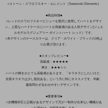
○ストーン：スワロフスキー・エレメント［Swarovski Elements］
■商品特徴■
○レッドのスワロフスキービジューを贅沢に使用してハートをデザイ
ン。上質なハードケースにハートが高級感のある人気デザイン[ジュエ
ルモデルラグジュアリー ポイントハート レッド］です。
○本デザインのケースカラーは、クリア・ホワイト・ブラックの3色よ
りお選び頂けます。
■スタッフレビュー■
高級感：★★★★★
輝き：★★★☆☆
ハートの輝きがとても高級感があります。「キラキラにしたいけど、
全面キラキラは少し抵抗ある」という方に特にオススメです。年齢、
服装問わず合わせやすいデザインです。
■重要事項■
○全機種対応と記載があるデザインで万が一制作が出来ない機種があ
った場合は、全額返金致します。