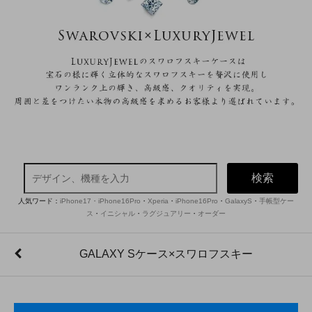
検索
人気ワード：
iPhone17・iPhone16Pro
・
Xperia
・
iPhone16Pro
・
GalaxyS
・
手帳型ケー
ス
・
イニシャル
・
ラグジュアリー
・
オーダー
GALAXY Sケース×スワロフスキー