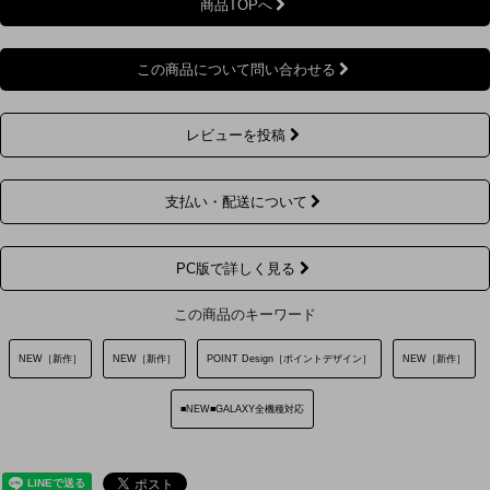
商品TOPへ
この商品について問い合わせる
レビューを投稿
支払い・配送について
PC版で詳しく見る
この商品のキーワード
NEW［新作］
NEW［新作］
POINT Design［ポイントデザイン］
NEW［新作］
■NEW■GALAXY全機種対応