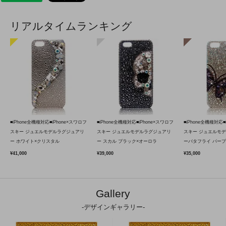
リアルタイムランキング
■iPhone全機種対応■iPhone×スワロフ
■iPhone全機種対応■iPhone×スワロフ
■iPhone全機種対応■
スキー ジュエルモデルラグジュアリ
スキー ジュエルモデルラグジュアリ
スキー ジュエルモ
ー ホワイト×クリスタル
ー スカル ブラック×オーロラ
ーバタフライ パープ
¥41,000
¥39,000
¥35,000
Gallery
-デザインギャラリー-