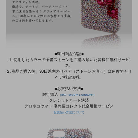
■90日商品保証■
１.使用したカラーの予備ストーンをご購入頂いた皆様に無料サービ
ス。
２.商品ご購入後、90日以内のリペア（ストーンお直し）は何度でもリ
ペア料金無料。
■お支払い方法■
銀行振込
［8/1～9/30￥1,000OFF］
クレジットカード決済
クロネコヤマト 宅急便コレクト代金引換サービス
お支払い方法について