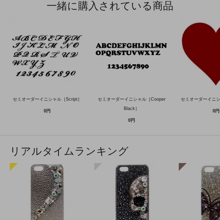
一緒に購入されている商品
セミオーダーイニシャル［Script］
セミオーダーイニシャル［Cooper
セミオーダーイニ
Black］
0円
0円
0円
リアルタイムランキング