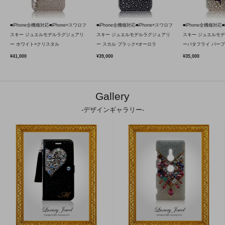
■iPhone全機種対応■iPhone×スワロフ
■iPhone全機種対応■iPhone×スワロフ
■iPhone全機種対応■
スキー ジュエルモデルラグジュアリ
スキー ジュエルモデルラグジュアリ
スキー ジュエルモ
ー ホワイト×クリスタル
ー スカル ブラック×オーロラ
ーバタフライ パープ
¥41,000
¥39,000
¥35,000
Gallery
-デザインギャラリー-