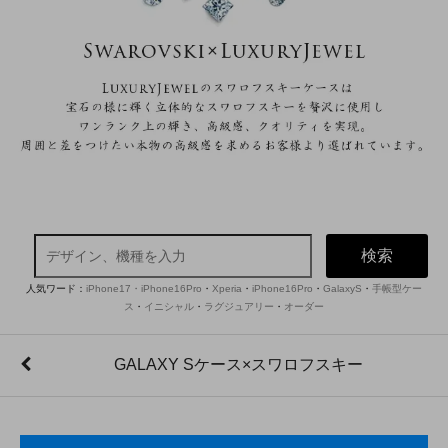
検索
人気ワード：
iPhone17・iPhone16Pro
・
Xperia
・
iPhone16Pro
・
GalaxyS
・
手帳型ケー
ス
・
イニシャル
・
ラグジュアリー
・
オーダー
GALAXY Sケース×スワロフスキー