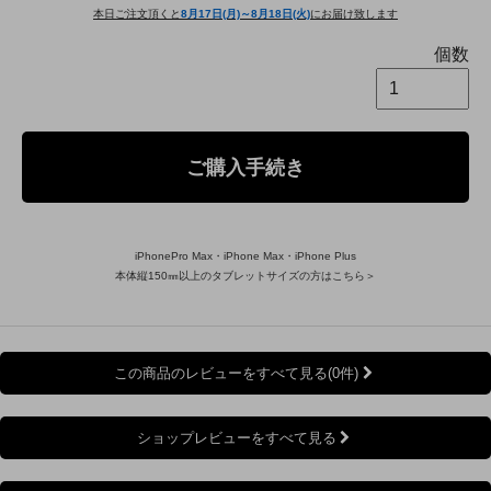
本日ご注文頂くと
8月17日(月)～8月18日(火)
にお届け致します
個数
ご購入手続き
iPhonePro Max・iPhone Max・iPhone Plus
本体縦150㎜以上のタブレットサイズの方はこちら＞
この商品のレビューをすべて見る(0件)
ショップレビューをすべて見る