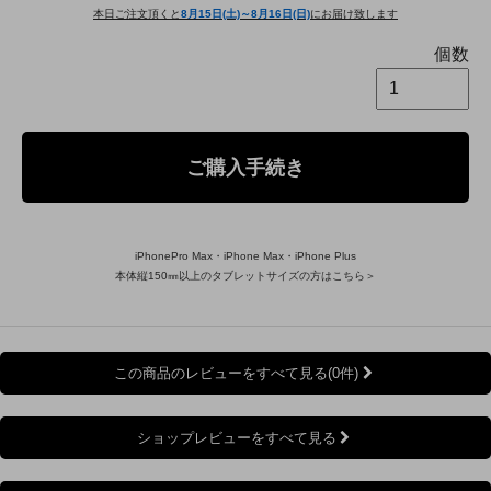
本日ご注文頂くと
8月15日(土)～8月16日(日)
にお届け致します
個数
ご購入手続き
iPhonePro Max・iPhone Max・iPhone Plus
本体縦150㎜以上のタブレットサイズの方はこちら＞
この商品のレビューをすべて見る(0件)
ショップレビューをすべて見る