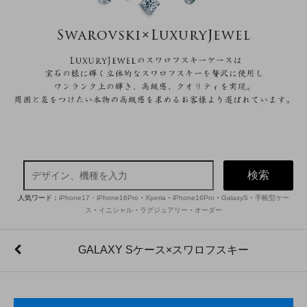
検索
人気ワード：
iPhone17・iPhone16Pro
・
Xperia
・
iPhone16Pro
・
GalaxyS
・
手帳型ケー
ス
・
イニシャル
・
ラグジュアリー
・
オーダー
GALAXY Sケース×スワロフスキー