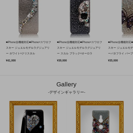
■iPhone全機種対応■iPhone×スワロフ
■iPhone全機種対応■iPhone×スワロフ
■iPhone全機種対応■
スキー ジュエルモデルラグジュアリ
スキー ジュエルモデルラグジュアリ
スキー ジュエルモ
ー ホワイト×クリスタル
ー スカル ブラック×オーロラ
ーバタフライ パープ
¥41,000
¥39,000
¥35,000
Gallery
-デザインギャラリー-