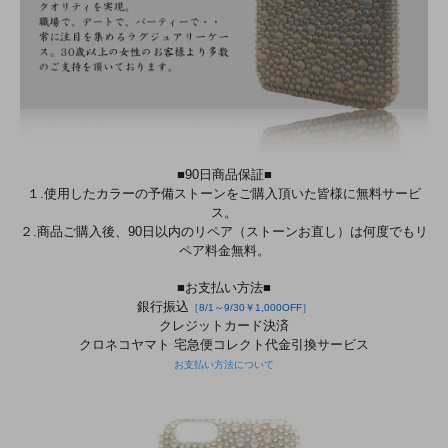
■90日商品保証■
１.使用したカラーの予備ストーンをご購入頂いた皆様に無料サービ
ス。
２.商品ご購入後、90日以内のリペア（ストーンお直し）は何度でもリ
ペア料金無料。
■お支払い方法■
銀行振込
［8/1～9/30￥1,000OFF］
クレジットカード決済
クロネコヤマト 宅急便コレクト代金引換サービス
お支払い方法について