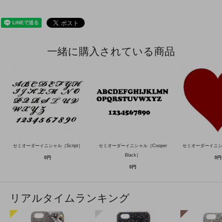
一緒に購入されている商品
セミオーダーイニシャル［Script］
セミオーダーイニシャル［Cooper
セミオーダーイニ
Black］
0円
0円
0円
リアルタイムランキング