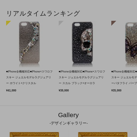
リアルタイムランキング
■iPhone全機種対応■iPhone×スワロフ
■iPhone全機種対応■iPhone×スワロフ
■iPhone全機種対応■
スキー ジュエルモデルラグジュアリ
スキー ジュエルモデルラグジュアリ
スキー ジュエルモ
ー ホワイト×クリスタル
ー スカル ブラック×オーロラ
ーバタフライ パープ
¥41,000
¥39,000
¥35,000
Gallery
-デザインギャラリー-