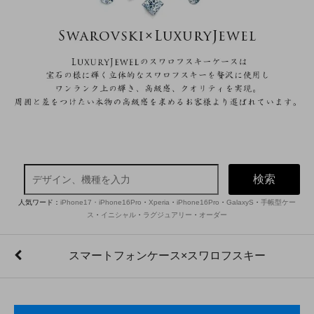
検索
人気ワード：
iPhone17・iPhone16Pro
・
Xperia
・
iPhone16Pro
・
GalaxyS
・
手帳型ケー
ス
・
イニシャル
・
ラグジュアリー
・
オーダー
スマートフォンケース×スワロフスキー