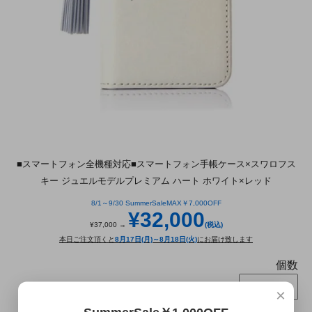
■スマートフォン全機種対応■スマートフォン手帳ケース×スワロフス
キー ジュエルモデルプレミアム ハート ホワイト×レッド
8/1～9/30 SummerSaleMAX￥7,000OFF
¥32,000
¥37,000 →
(税込)
本日ご注文頂くと
8月17日(月)～8月18日(火)
にお届け致します
個数
×