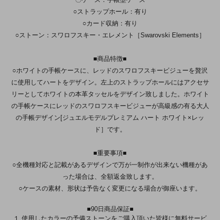
○ストラップホール：有り
○カード収納：有り
○ストーン：スワロフスキー・エレメント［Swarovski Elements］
■商品特徴■
○ホワイトの手帳ケースに、レッドのスワロフスキービジューを贅沢
に使用してハートをデザイン。左上のストラップホールにはアクセサ
リーとしてホワイトの本革タッセルをデザイン致しました。ホワイト
の手帳ケースにレッドのスワロフスキービジューが高級感の有る大人
の手帳デザイン[ジュエルモデルプレミアム ハート ホワイト×レッ
ド］です。
■重要事項■
○全機種対応と記載があるデザインで万が一制作が出来ない機種があ
った場合は、全額返金致します。
○ケースの素材、形状は予告なく変更になる場合が御座います。
■90日商品保証■
１.使用したカラーの予備ストーンをご購入頂いた皆様に無料サービ