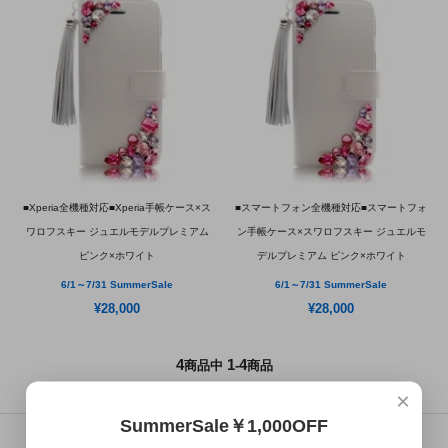
■Xperia全機種対応■Xperia手帳ケース×ス
■スマートフォン全機種対応■スマートフォ
ワロフスキー ジュエルモデルプレミアム
ン手帳ケース×スワロフスキー ジュエルモ
ピンク×ホワイト
デルプレミアム ピンク×ホワイト
6/1～7/31 SummerSale
6/1～7/31 SummerSale
¥28,000
¥28,000
4
1
4
商品中
-
商品
×
SummerSale￥1,000OFF
リアルタイムランキング