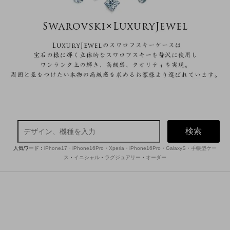
検索
人気ワード：
iPhone17・iPhone16Pro
・
Xperia
・
iPhone16Pro
・
GalaxyS
・
手帳型ケー
ス
・
イニシャル
・
ラグジュアリー
・
オーダー