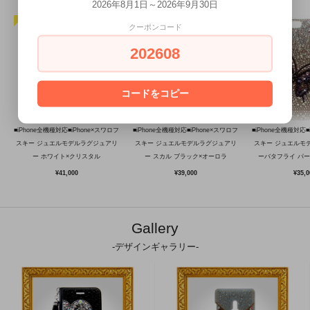
2026年8月1日～2026年9月30日
クーポンコード
202608
コードをコピー
■iPhone全機種対応■iPhone×スワロフ
■iPhone全機種対応■iPhone×スワロフ
■iPhone全機種対応■
スキー ジュエルモデルラグジュアリ
スキー ジュエルモデルラグジュアリ
スキー ジュエルモ
ー ホワイト×クリスタル
ー スカル ブラック×オーロラ
ーバタフライ パ
¥41,000
¥39,000
¥35,0
Gallery
-デザインギャラリー-