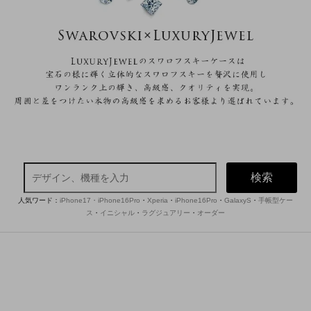
検索
人気ワード：
iPhone17・iPhone16Pro
・
Xperia
・
iPhone16Pro
・
GalaxyS
・
手帳型ケー
ス
・
イニシャル
・
ラグジュアリー
・
オーダー