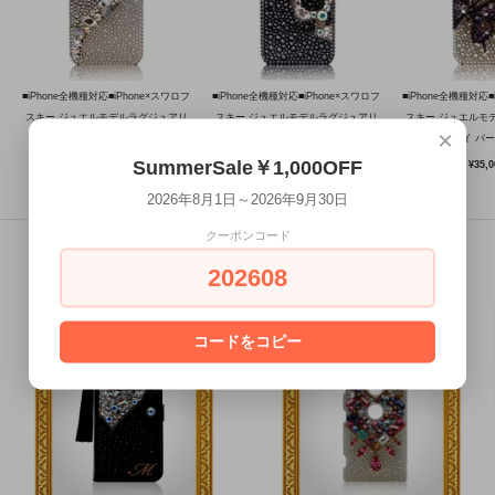
■iPhone全機種対応■iPhone×スワロフ
■iPhone全機種対応■iPhone×スワロフ
■iPhone全機種対応■
スキー ジュエルモデルラグジュアリ
スキー ジュエルモデルラグジュアリ
スキー ジュエルモ
×
ー ホワイト×クリスタル
ー スカル ブラック×オーロラ
ーバタフライ パ
SummerSale￥1,000OFF
¥41,000
¥39,000
¥35,0
2026年8月1日～2026年9月30日
クーポンコード
Gallery
202608
-デザインギャラリー-
コードをコピー