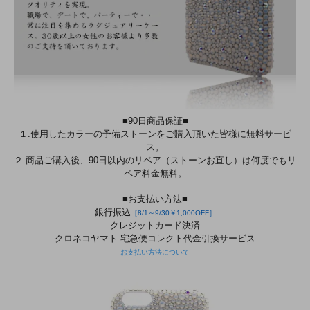
■90日商品保証■
１.使用したカラーの予備ストーンをご購入頂いた皆様に無料サービ
ス。
２.商品ご購入後、90日以内のリペア（ストーンお直し）は何度でもリ
ペア料金無料。
■お支払い方法■
銀行振込
［8/1～9/30￥1,000OFF］
クレジットカード決済
クロネコヤマト 宅急便コレクト代金引換サービス
お支払い方法について