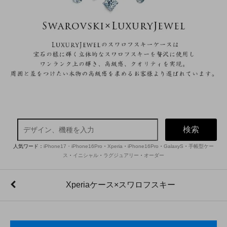
検索
人気ワード：
iPhone17・iPhone16Pro
・
Xperia
・
iPhone16Pro
・
GalaxyS
・
手帳型ケー
ス
・
イニシャル
・
ラグジュアリー
・
オーダー
Xperiaケース×スワロフスキー