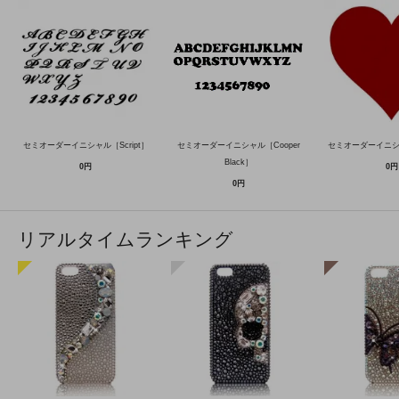
セミオーダーイニシャル［Script］
セミオーダーイニシャル［Cooper
セミオーダーイニ
Black］
0円
0円
0円
リアルタイムランキング