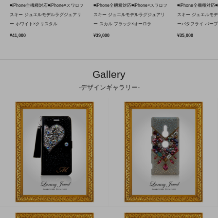
■iPhone全機種対応■iPhone×スワロフ
■iPhone全機種対応■iPhone×スワロフ
■iPhone全機種対応■
スキー ジュエルモデルラグジュアリ
スキー ジュエルモデルラグジュアリ
スキー ジュエルモ
ー ホワイト×クリスタル
ー スカル ブラック×オーロラ
ーバタフライ パープ
¥41,000
¥39,000
¥35,000
Gallery
-デザインギャラリー-