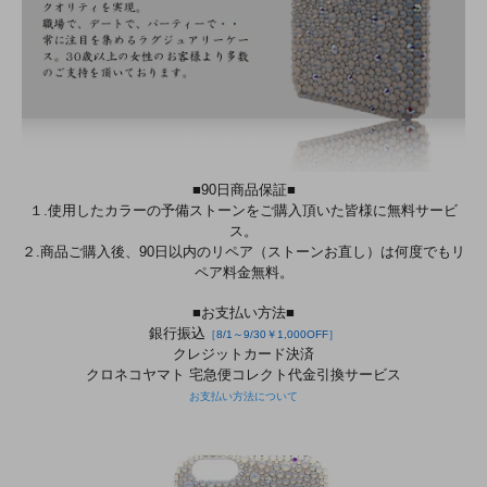
■90日商品保証■
１.使用したカラーの予備ストーンをご購入頂いた皆様に無料サービ
ス。
２.商品ご購入後、90日以内のリペア（ストーンお直し）は何度でもリ
ペア料金無料。
■お支払い方法■
銀行振込
［8/1～9/30￥1,000OFF］
クレジットカード決済
クロネコヤマト 宅急便コレクト代金引換サービス
お支払い方法について