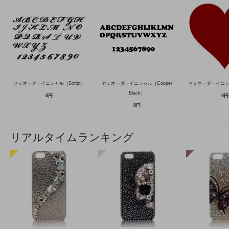
セミオーダーイニシャル［Script］
セミオーダーイニシャル［Cooper
セミオーダーイニ
Black］
0円
0円
0円
リアルタイムランキング