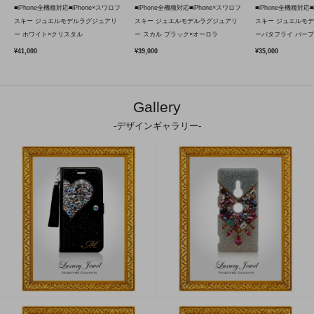
■iPhone全機種対応■iPhone×スワロフ
■iPhone全機種対応■iPhone×スワロフ
■iPhone全機種対応■
スキー ジュエルモデルラグジュアリ
スキー ジュエルモデルラグジュアリ
スキー ジュエルモ
ー ホワイト×クリスタル
ー スカル ブラック×オーロラ
ーバタフライ パープ
¥41,000
¥39,000
¥35,000
Gallery
-デザインギャラリー-