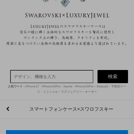
検索
人気ワード：
iPhone17・iPhone16Pro
・
Xperia
・
iPhone16Pro
・
GalaxyS
・
手帳型ケー
ス
・
イニシャル
・
ラグジュアリー
・
オーダー
スマートフォンケース×スワロフスキー