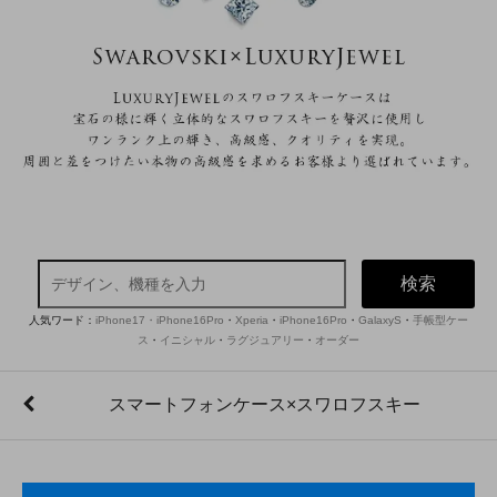
検索
人気ワード：
iPhone17・iPhone16Pro
・
Xperia
・
iPhone16Pro
・
GalaxyS
・
手帳型ケー
ス
・
イニシャル
・
ラグジュアリー
・
オーダー
スマートフォンケース×スワロフスキー