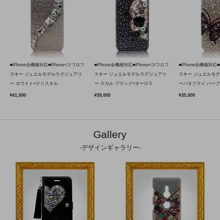
■iPhone全機種対応■iPhone×スワロフ
■iPhone全機種対応■iPhone×スワロフ
■iPhone全機種対応■
スキー ジュエルモデルラグジュアリ
スキー ジュエルモデルラグジュアリ
スキー ジュエルモ
ー ホワイト×クリスタル
ー スカル ブラック×オーロラ
ーバタフライ パープ
¥41,000
¥39,000
¥35,000
Gallery
-デザインギャラリー-