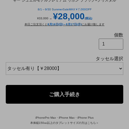
キー ジュエルモデルプレミアム リボン ブラック×クリスタル
8/1～9/30 SummerSaleMAX￥7,000OFF
¥28,000
¥33,000 →
(税込)
本日ご注文頂くと
8月16日(日)～8月17日(月)
にお届け致します
個数
タッセル選択
ご購入手続き
iPhonePro Max・iPhone Max・iPhone Plus
本体縦150㎜以上のタブレットサイズの方はこちら＞