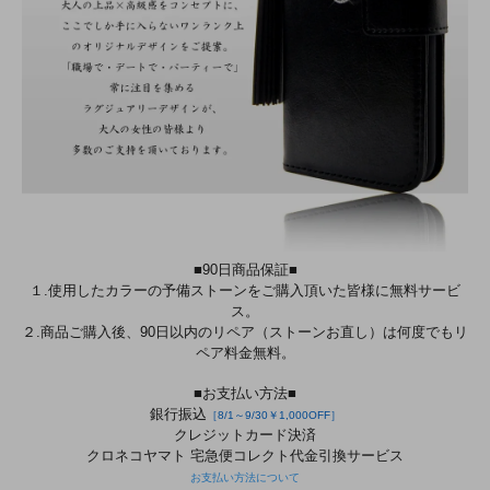
■90日商品保証■
１.使用したカラーの予備ストーンをご購入頂いた皆様に無料サービ
ス。
２.商品ご購入後、90日以内のリペア（ストーンお直し）は何度でもリ
ペア料金無料。
■お支払い方法■
銀行振込
［8/1～9/30￥1,000OFF］
クレジットカード決済
クロネコヤマト 宅急便コレクト代金引換サービス
お支払い方法について