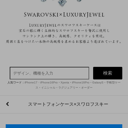
検索
人気ワード：
iPhone17・iPhone16Pro
・
Xperia
・
iPhone16Pro
・
GalaxyS
・
手帳型ケー
ス
・
イニシャル
・
ラグジュアリー
・
オーダー
スマートフォンケース×スワロフスキー