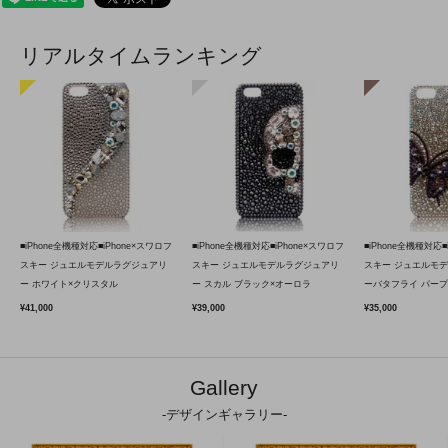
リアルタイムランキング
■iPhone全機種対応■iPhone×スワロフ
■iPhone全機種対応■iPhone×スワロフ
■iPhone全機種対応■
スキー ジュエルモデルラグジュアリ
スキー ジュエルモデルラグジュアリ
スキー ジュエルモ
ー ホワイト×クリスタル
ー スカル ブラック×オーロラ
ーバタフライ パープ
¥41,000
¥39,000
¥35,000
Gallery
-デザインギャラリー-