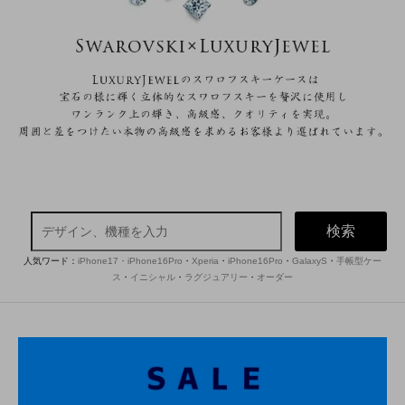
検索
人気ワード：
iPhone17・iPhone16Pro
・
Xperia
・
iPhone16Pro
・
GalaxyS
・
手帳型ケー
ス
・
イニシャル
・
ラグジュアリー
・
オーダー