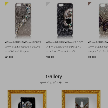
■iPhone全機種対応■iPhone×スワロフ
■iPhone全機種対応■iPhone×スワロフ
■iPhone全機種対応■
スキー ジュエルモデルラグジュアリ
スキー ジュエルモデルラグジュアリ
スキー ジュエルモ
ー ホワイト×クリスタル
ー スカル ブラック×オーロラ
ーバタフライ パープ
¥41,000
¥39,000
¥35,000
Gallery
-デザインギャラリー-