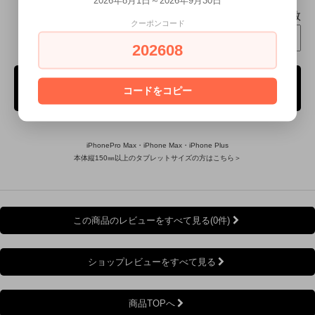
個数
クーポンコード
202608
ご購入手続き
コードをコピー
iPhonePro Max・iPhone Max・iPhone Plus
本体縦150㎜以上のタブレットサイズの方はこちら＞
この商品のレビューをすべて見る(0件)
ショップレビューをすべて見る
商品TOPへ