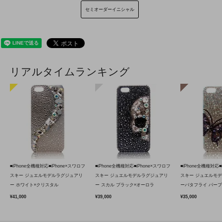
セミオーダーイニシャル
リアルタイムランキング
■iPhone全機種対応■iPhone×スワロフ
■iPhone全機種対応■iPhone×スワロフ
■iPhone全機種対応■
スキー ジュエルモデルラグジュアリ
スキー ジュエルモデルラグジュアリ
スキー ジュエルモ
ー ホワイト×クリスタル
ー スカル ブラック×オーロラ
ーバタフライ パープ
¥41,000
¥39,000
¥35,000