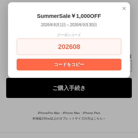
×
SummerSale￥1,000OFF
セミオーダーイニシャル［リボン］
2026年8月1日～2026年9月30日
8/1～9/30 SummerSaleMAX￥7,000OFF
¥0
クーポンコード
¥1,000 →
(税込)
202608
本日ご注文頂くと
8月19日(水)～8月20日(木)
にお届け致します
個数
コードをコピー
ご購入手続き
iPhonePro Max・iPhone Max・iPhone Plus
本体縦150㎜以上のタブレットサイズの方はこちら＞