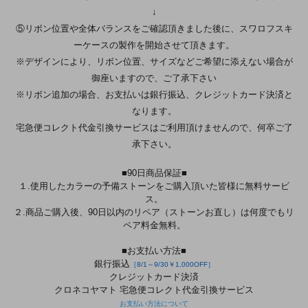
↓
⑤リボン位置や全体バランスをご確認頂きました後に、スワロフスキ
ーケースの製作を開始させて頂きます。
※デザインにより、リボン位置、サイズなどご希望に添えない場合が
御座いますので、ご了承下さい
※リボン追加の場合、お支払いは銀行振込、クレジットカード決済と
なります。
宅急便コレクト代金引換サービスはご利用頂けませんので、何卒ご了
承下さい。
■90日商品保証■
１.使用したカラーの予備ストーンをご購入頂いた皆様に無料サービ
ス。
２.商品ご購入後、90日以内のリペア（ストーンお直し）は何度でもリ
ペア料金無料。
■お支払い方法■
銀行振込
［8/1～9/30￥1,000OFF］
クレジットカード決済
クロネコヤマト 宅急便コレクト代金引換サービス
お支払い方法について