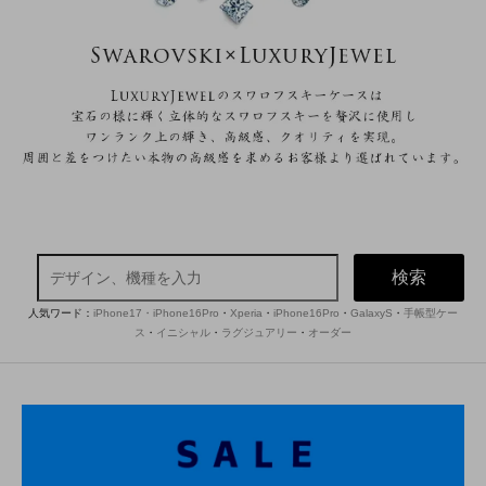
検索
人気ワード：
iPhone17・iPhone16Pro
・
Xperia
・
iPhone16Pro
・
GalaxyS
・
手帳型ケー
ス
・
イニシャル
・
ラグジュアリー
・
オーダー