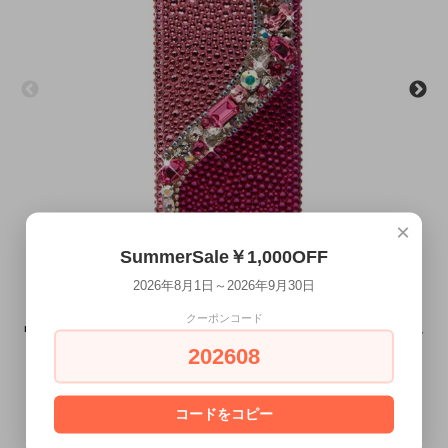
×
SummerSale￥1,000OFF
2026年8月1日～2026年9月30日
クーポンコード
■Xperia全機種対応■Xperia×スワロフスキー ジュエルモデルラグジュ
202608
アリー ピンク×ライトピンク
8/1～9/30 SummerSaleMAX￥7,000OFF
¥41,000
コードをコピー
¥46,000 →
(税込)
本日ご注文頂くと
8月16日(日)～8月17日(月)
にお届け致します