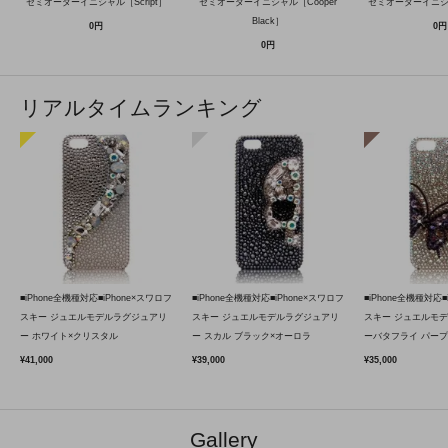
セミオーダーイニシャル［Script］
セミオーダーイニシャル［Cooper
セミオーダーイニ
Black］
0円
0円
0円
リアルタイムランキング
■iPhone全機種対応■iPhone×スワロフ
■iPhone全機種対応■iPhone×スワロフ
■iPhone全機種対応■
スキー ジュエルモデルラグジュアリ
スキー ジュエルモデルラグジュアリ
スキー ジュエルモ
ー ホワイト×クリスタル
ー スカル ブラック×オーロラ
ーバタフライ パープ
¥41,000
¥39,000
¥35,000
Gallery