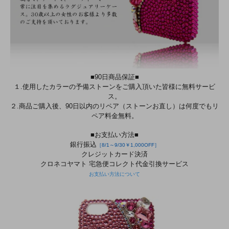
■90日商品保証■
１.使用したカラーの予備ストーンをご購入頂いた皆様に無料サービ
ス。
２.商品ご購入後、90日以内のリペア（ストーンお直し）は何度でもリ
ペア料金無料。
■お支払い方法■
銀行振込
［8/1～9/30￥1,000OFF］
クレジットカード決済
クロネコヤマト 宅急便コレクト代金引換サービス
お支払い方法について