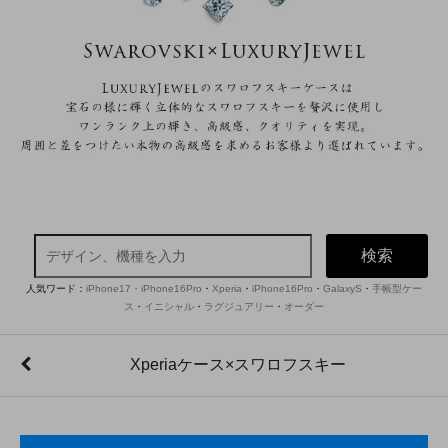
検索
人気ワード：
iPhone17・iPhone16Pro
・
Xperia
・
iPhone16Pro
・
GalaxyS
・
手帳型ケー
ス
・
イニシャル
・
ラグジュアリー
・
オーダー
Xperiaケース×スワロフスキー