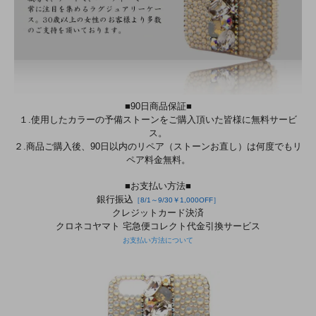
■90日商品保証■
１.使用したカラーの予備ストーンをご購入頂いた皆様に無料サービ
ス。
２.商品ご購入後、90日以内のリペア（ストーンお直し）は何度でもリ
ペア料金無料。
■お支払い方法■
銀行振込
［8/1～9/30￥1,000OFF］
クレジットカード決済
クロネコヤマト 宅急便コレクト代金引換サービス
お支払い方法について