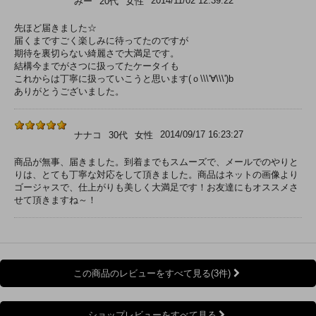
2014/11/02 12:39:22
みー
20代
女性
先ほど届きました☆
届くまですごく楽しみに待ってたのですが
期待を裏切らない綺麗さで大満足です。
結構今までがさつに扱ってたケータイも
これからは丁寧に扱っていこうと思います(ｏ\\\'∀\\\')b
ありがとうございました。
2014/09/17 16:23:27
ナナコ
30代
女性
商品が無事、届きました。到着までもスムーズで、メールでのやりと
りは、とても丁寧な対応をして頂きました。商品はネットの画像より
ゴージャスで、仕上がりも美しく大満足です！お友達にもオススメさ
せて頂きますね～！
この商品のレビューをすべて見る(3件)
ショップレビューをすべて見る