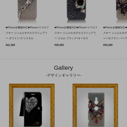
■iPhone全機種対応■iPhone×スワロフ
■iPhone全機種対応■iPhone×スワロフ
■iPhone全機種対応■
スキー ジュエルモデルラグジュアリ
スキー ジュエルモデルラグジュアリ
スキー ジュエルモ
ー ホワイト×クリスタル
ー スカル ブラック×オーロラ
ーバタフライ パープ
¥41,000
¥39,000
¥35,000
Gallery
-デザインギャラリー-