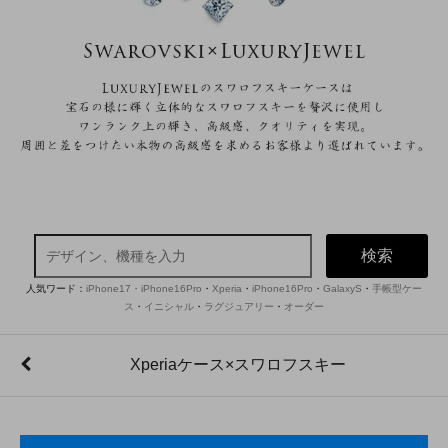
検索
人気ワード：
iPhone17・iPhone16Pro
・
Xperia
・
iPhone16Pro
・
GalaxyS
・
手帳型ケー
ス
・
イニシャル
・
ラグジュアリー
・
オーダー
Xperiaケース×スワロフスキー