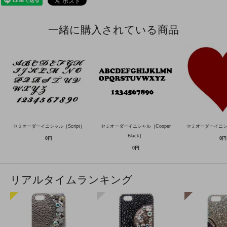
一緒に購入されている商品
セミオーダーイニシャル［Script］
セミオーダーイニシャル［Cooper
セミオーダーイニ
Black］
0円
0円
0円
リアルタイムランキング