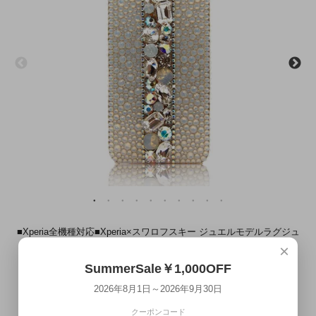
■Xperia全機種対応■Xperia×スワロフスキー ジュエルモデルラグジュ
×
アリー3 ホワイト×オーロラ
SummerSale￥1,000OFF
8/1～9/30 SummerSaleMAX￥7,000OFF
¥37,000
2026年8月1日～2026年9月30日
¥42,000 →
(税込)
本日ご注文頂くと
8月17日(月)～8月18日(火)
にお届け致します
クーポンコード