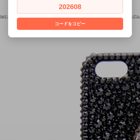
202608
eriaケース×スワロフスキー
>
■Xperia全機種対応■Xperia×スワロフスキー ジュエルモ
コードをコピー