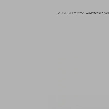
スワロフスキーケース LuxuryJewel
>
Xp