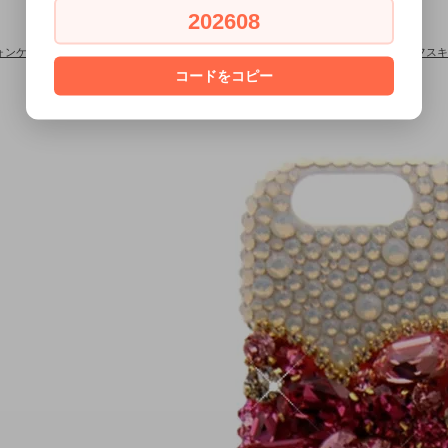
202608
ォンケース×スワロフスキー
>
■スマートフォン全機種対応■スマートフォン×スワロフスキ
×ピンク
コードをコピー