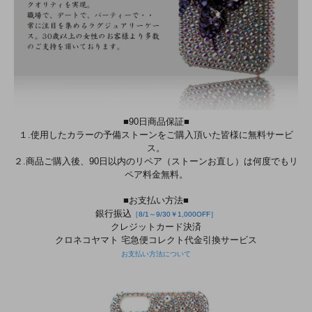
■90日商品保証■
１.使用したカラーの予備ストーンをご購入頂いた皆様に無料サービ
ス。
２.商品ご購入後、90日以内のリペア（ストーンお直し）は何度でもリ
ペア料金無料。
■お支払い方法■
銀行振込
［8/1～9/30￥1,000OFF］
クレジットカード決済
クロネコヤマト 宅急便コレクト代金引換サービス
お支払い方法について