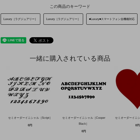
この商品のキーワード
Luxury［ラグジュアリー］
Luxury［ラグジュアリー］
■Luxury■スマートフォン全機種対応
一緒に購入されている商品
セミオーダーイニシャル［Script］
セミオーダーイニシャル［Cooper
セミオーダーイニ
Black］
0円
0円
0円