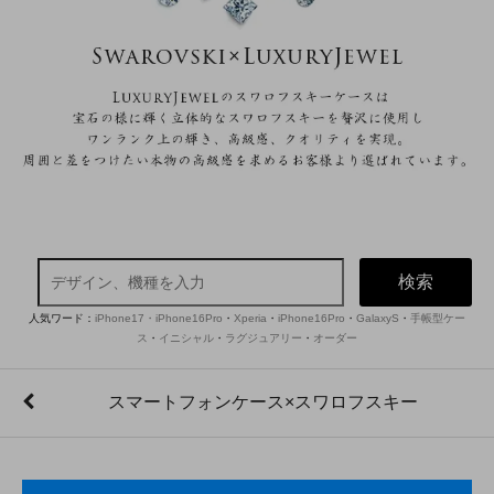
検索
人気ワード：
iPhone17・iPhone16Pro
・
Xperia
・
iPhone16Pro
・
GalaxyS
・
手帳型ケー
ス
・
イニシャル
・
ラグジュアリー
・
オーダー
スマートフォンケース×スワロフスキー