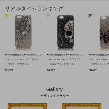
リアルタイムランキング
■iPhone全機種対応■iPhone×スワロフ
■iPhone全機種対応■iPhone×スワロフ
■iPhone全機種対応■
スキー ジュエルモデルラグジュアリ
スキー ジュエルモデルラグジュアリ
スキー ジュエルモ
ー ホワイト×クリスタル
ー スカル ブラック×オーロラ
ーバタフライ パープ
¥41,000
¥39,000
¥35,000
Gallery
-デザインギャラリー-