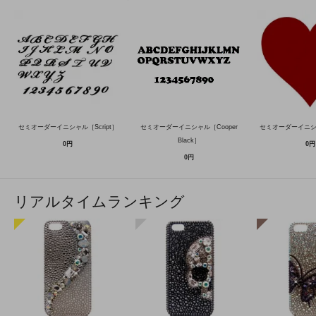
セミオーダーイニシャル［Script］
セミオーダーイニシャル［Cooper
セミオーダーイニ
Black］
0円
0円
0円
リアルタイムランキング