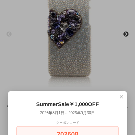
×
SummerSale￥1,000OFF
■Xperia全機種対応■Xperia×スワロフスキー ジュエルモデルラグジュ
2026年8月1日～2026年9月30日
アリー ハート ホワイト×パープル
クーポンコード
8/1～9/30 SummerSaleMAX￥7,000OFF
¥37,000
202608
¥42,000 →
(税込)