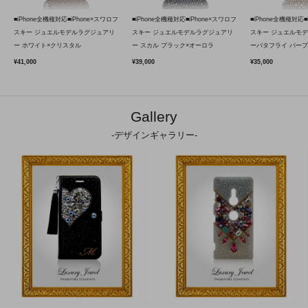
■iPhone全機種対応■iPhone×スワロフ
■iPhone全機種対応■iPhone×スワロフ
■iPhone全機種対応■
スキー ジュエルモデルラグジュアリ
スキー ジュエルモデルラグジュアリ
スキー ジュエルモ
ー ホワイト×クリスタル
ー スカル ブラック×オーロラ
ーバタフライ パープ
¥41,000
¥39,000
¥35,000
Gallery
-デザインギャラリー-