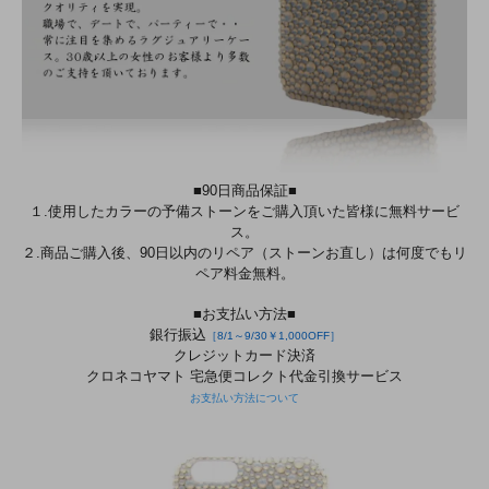
■90日商品保証■
１.使用したカラーの予備ストーンをご購入頂いた皆様に無料サービ
ス。
２.商品ご購入後、90日以内のリペア（ストーンお直し）は何度でもリ
ペア料金無料。
■お支払い方法■
銀行振込
［8/1～9/30￥1,000OFF］
クレジットカード決済
クロネコヤマト 宅急便コレクト代金引換サービス
お支払い方法について