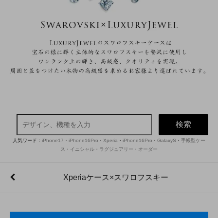
検索
人気ワード：
iPhone17・iPhone16Pro
・
Xperia
・
iPhone16Pro
・
GalaxyS
・
手帳型ケー
ス
・
イニシャル
・
ラグジュアリー
・
オーダー
Xperiaケース×スワロフスキー