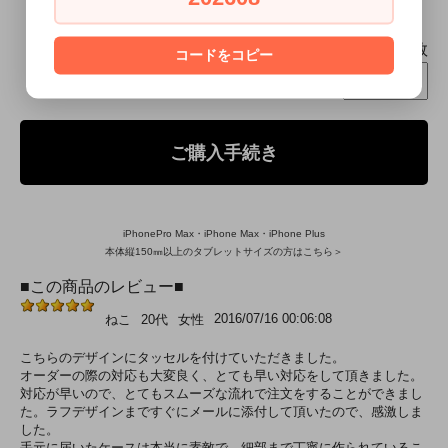
本日ご注文頂くと
8月17日(月)～8月18日(火)
にお届け致します
個数
コードをコピー
ご購入手続き
iPhonePro Max・iPhone Max・iPhone Plus
本体縦150㎜以上のタブレットサイズの方はこちら＞
■この商品のレビュー■
2016/07/16 00:06:08
ねこ
20代
女性
こちらのデザインにタッセルを付けていただきました。
オーダーの際の対応も大変良く、とても早い対応をして頂きました。
対応が早いので、とてもスムーズな流れで注文をすることができまし
た。ラフデザインまですぐにメールに添付して頂いたので、感激しま
した。
手元に届いたケースは本当に素敵で、細部まで丁寧に作られているこ