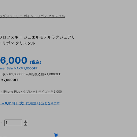
デルラグジュアリー ポイントリボン クリスタル
a×スワロフスキー ジュエルモデルラグジュアリ
トリボン クリスタル
6,000
（税込）
mer Sale MAX￥7,000OFF
＋クーポン￥1,000OFF＋銀行振込割￥1,000OFF
＝
￥7,000OFF
 Max・iPhone Plus・タブレットサイズ＋￥5,000
）～8月18日（火）
にお届け予定となります
：