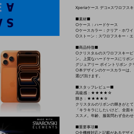
Xperiaケース デコ×スワロフス
■素材■
○ケース：ハードケース
○ケースカラー：クリア・ホワイ
○ストーン：スワロフスキー・エレメント
■商品特徴■
○クリスタルのスワロフスキービ
ン。上質なハードケースにリボン
グジュアリー ポイントリボン ク
○本デザインのケースカラーは、
選び頂けます。
■スタッフレビュー■
高級感：★★★★☆
輝き：★★★★☆
クリスタルのリボンの輝きがとて
「キラキラにしたいけど、全面キ
ススメ。年齢、服装問わず合わせ
■重要事項■
○全機種対応と記載があるデザイ