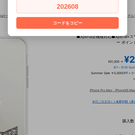
202608
eriaケース×スワロフスキー
>
■Xperia全機種対応■Xperia×スワロフスキー ジュエルモ
コードをコピー
■Xperia全機種対応■Xperi
ー ポイン
¥2
¥31,000 →
8/1～9/30 Sum
Summer Sale ￥5,000OFF
iPhone Pro Max・iPhoneXS
本日ご注文頂くと
8月17日（月
購入数