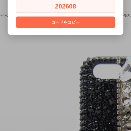
202608
periaケース×スワロフスキー
>
■Xperia全機種対応■Xperia×スワロフスキー ジュエル
コードをコピー