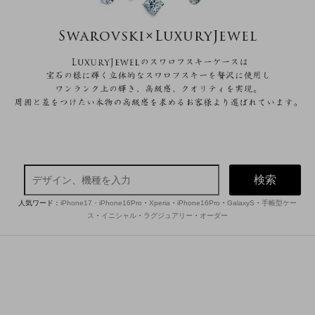
検索
人気ワード：
iPhone17・iPhone16Pro
・
Xperia
・
iPhone16Pro
・
GalaxyS
・
手帳型ケー
ス
・
イニシャル
・
ラグジュアリー
・
オーダー