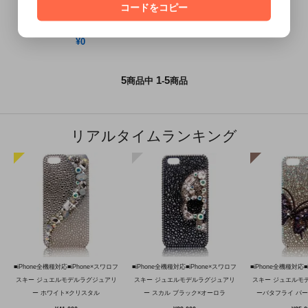
セミオーダーイニシャル［リボン］
コードをコピー
6/1～7/31 SummerSale
¥0
5
1
5
商品中
-
商品
リアルタイムランキング
■iPhone全機種対応■iPhone×スワロフ
■iPhone全機種対応■iPhone×スワロフ
■iPhone全機種対応■
スキー ジュエルモデルラグジュアリ
スキー ジュエルモデルラグジュアリ
スキー ジュエルモ
ー ホワイト×クリスタル
ー スカル ブラック×オーロラ
ーバタフライ パ