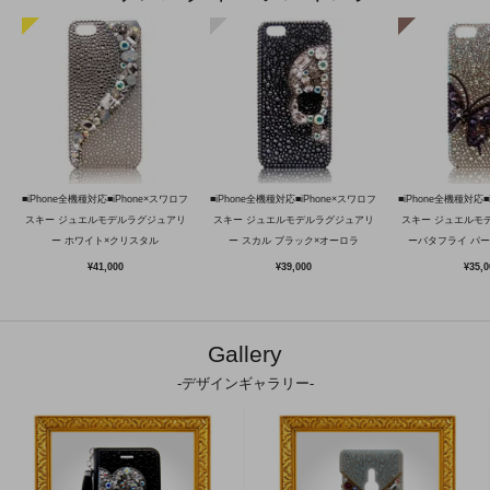
■iPhone全機種対応■iPhone×スワロフ
■iPhone全機種対応■iPhone×スワロフ
■iPhone全機種対応■
スキー ジュエルモデルラグジュアリ
スキー ジュエルモデルラグジュアリ
スキー ジュエルモ
ー ホワイト×クリスタル
ー スカル ブラック×オーロラ
ーバタフライ パ
¥41,000
¥39,000
¥35,0
Gallery
-デザインギャラリー-