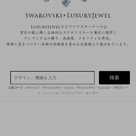
検索
人気ワード：
iPhone17・iPhone16Pro
・
Xperia
・
iPhone16Pro
・
GalaxyS
・
手帳型ケー
ス
・
イニシャル
・
ラグジュアリー
・
オーダー