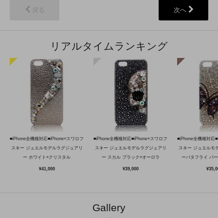
戻る
次へ
リアルタイムランキング
■iPhone全機種対応■iPhone×スワロフ
■iPhone全機種対応■iPhone×スワロフ
■iPhone全機種対応■
スキー ジュエルモデルラグジュアリ
スキー ジュエルモデルラグジュアリ
スキー ジュエルモ
ー ホワイト×クリスタル
ー スカル ブラック×オーロラ
ーバタフライ パ
¥41,000
¥39,000
¥35,0
Gallery