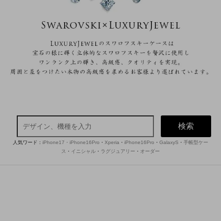
検索
人気ワード：
iPhone17・iPhone16Pro
・
Xperia
・
iPhone16Pro
・
GalaxyS
・
手帳型ケー
ス
・
イニシャル
・
ラグジュアリー
・
オーダー