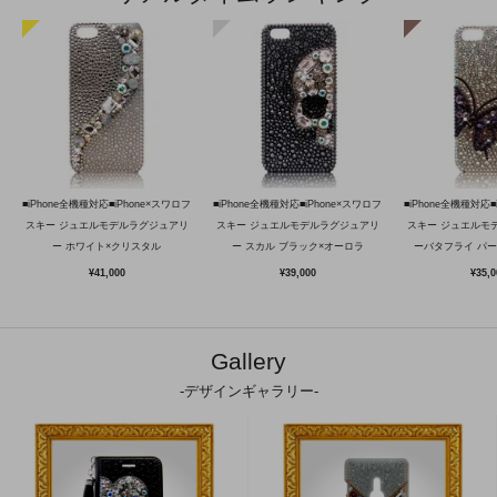
■iPhone全機種対応■iPhone×スワロフ
■iPhone全機種対応■iPhone×スワロフ
■iPhone全機種対応■
スキー ジュエルモデルラグジュアリ
スキー ジュエルモデルラグジュアリ
スキー ジュエルモ
ー ホワイト×クリスタル
ー スカル ブラック×オーロラ
ーバタフライ パ
¥41,000
¥39,000
¥35,0
Gallery
-デザインギャラリー-