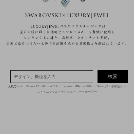
検索
人気ワード：
iPhone17・iPhone16Pro
・
Xperia
・
iPhone16Pro
・
GalaxyS
・
手帳型ケー
ス
・
イニシャル
・
ラグジュアリー
・
オーダー