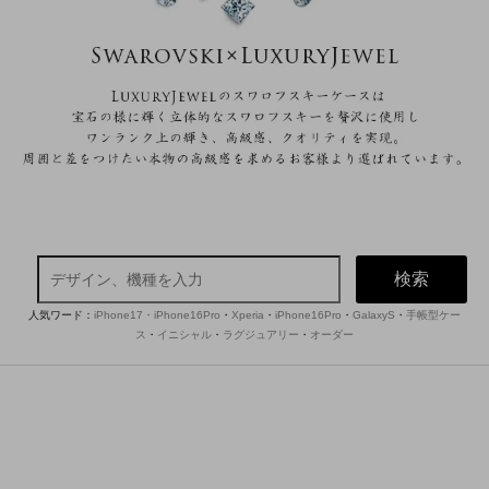
検索
人気ワード：
iPhone17・iPhone16Pro
・
Xperia
・
iPhone16Pro
・
GalaxyS
・
手帳型ケー
ス
・
イニシャル
・
ラグジュアリー
・
オーダー