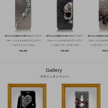
■iPhone全機種対応■iPhone×スワロフ
■iPhone全機種対応■iPhone×スワロフ
■iPhone全機種対応■
スキー ジュエルモデルラグジュアリ
スキー ジュエルモデルラグジュアリ
スキー ジュエルモ
ー ホワイト×クリスタル
ー スカル ブラック×オーロラ
ーバタフライ パ
¥41,000
¥39,000
¥35,0
Gallery
-デザインギャラリー-